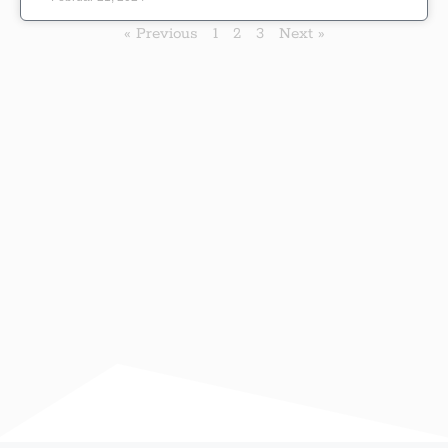
« Previous
1
2
3
Next »